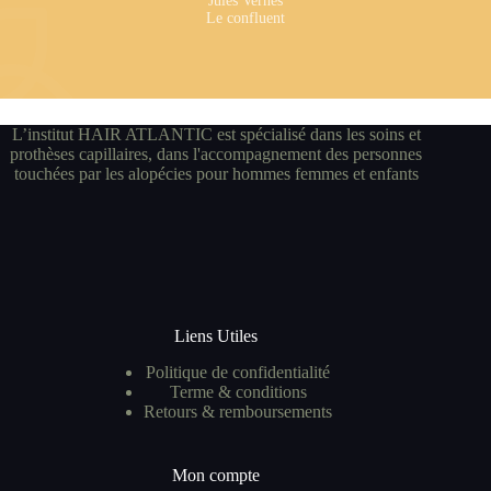
Jules Vernes
Le confluent
L’institut HAIR ATLANTIC est spécialisé dans les soins et
prothèses capillaires, dans l'accompagnement des personnes
touchées par les alopécies pour hommes femmes et enfants
Liens Utiles
Politique de confidentialité
Terme & conditions
Retours & remboursements
Mon compte