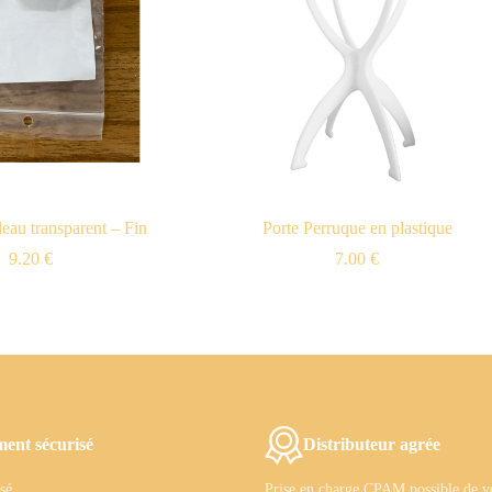
eau transparent – Fin
Porte Perruque en plastique
9.20
€
7.00
€
ment sécurisé
Distributeur agrée
sé
Prise en charge CPAM possible de vo