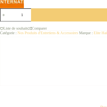
quantité
de
Activ'
Shampoing
Réparateur
Liste de souhaits
Comparer
et
Catégorie :
Nos Produits d'Entretiens & Accessoires
Marque :
Elite Hai
Protecteur