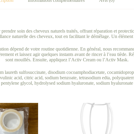
ription
Informations complémentaires
Avis (0)
endre soin des cheveux naturels traités, offrant réparation et protectio
lance naturelle des cheveux, tout en facilitant le démêlage. Un élément
end de votre routine quotidienne. En général, nous recommandons u
ent et laissez agir quelques instants avant de rincer à l’eau tiède. Rép
sont mouillés. Ensuite, appliquez l’Activ Cream ou l’Activ Mask.
laureth sulfosuccinate, disodium cocoamphodiacetate, cocamidopropyl 
ulinic acid, citric acid, sodium benzoate, tetrasodium edta, polyquater
pentylene glycol, hydrolysed sodium hyaluronate, sodium hyaluronate