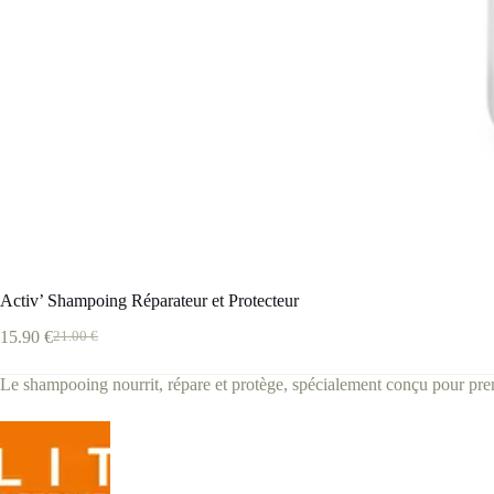
Activ’ Shampoing Réparateur et Protecteur
15.90
€
21.00
€
Le
Le
prix
prix
Le shampooing nourrit, répare et protège, spécialement conçu pour pren
initial
actuel
était :
est :
21.00 €.
15.90 €.