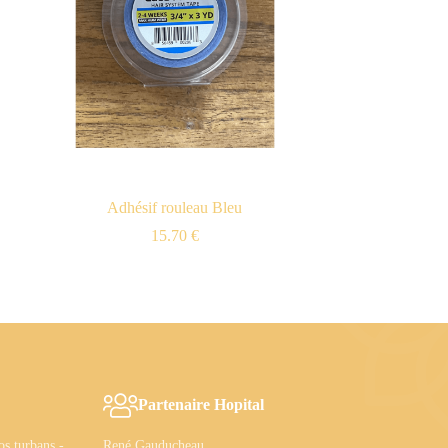
Adhésif rouleau Bleu
15.70
€
Partenaire Hopital
s turbans -
René Gauducheau